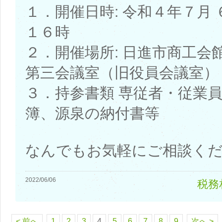
１．開催日時: 令和４年７月
１６時
２．開催場所: 日進市商工会
第三会議室（旧役員会議室）
３．持参書類 専従者・従業
簿、源泉の納付書等
なんでもお気軽にご相談く
2022/06/06
税務
< 前へ
1
2
3
4
5
6
7
8
9
次へ >