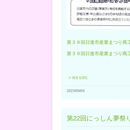
第３９回日進市産業まつり商工
第３９回日進市産業まつり商工コ
≫ 続きを読む
2023/09/04
第22回にっしん夢祭