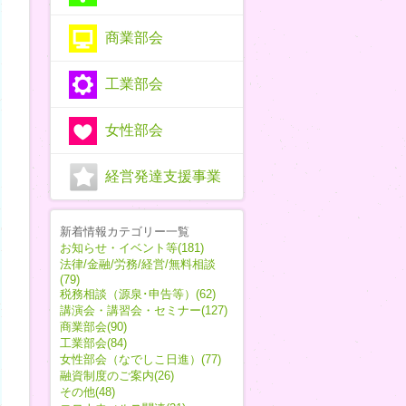
商業部会
工業部会
女性部会
経営発達支援事業
新着情報カテゴリー一覧
お知らせ・イベント等(181)
法律/金融/労務/経営/無料相談
(79)
税務相談（源泉･申告等）(62)
講演会・講習会・セミナー(127)
商業部会(90)
工業部会(84)
女性部会（なでしこ日進）(77)
融資制度のご案内(26)
その他(48)