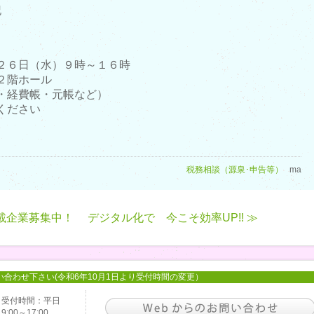
記
】
２６日（水）９時～１６時
２階ホール
・経費帳・元帳など）
ください
税務相談（源泉･申告等）
ma
載企業募集中！
デジタル化で 今こそ効率UP!! ≫
い合わせ下さい(令和6年10月1日より受付時間の変更）
受付時間：平日
9:00～17:00