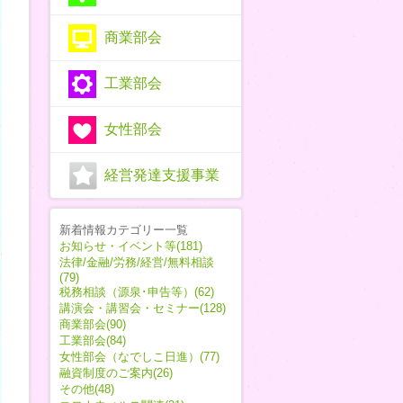
商業部会
工業部会
女性部会
経営発達支援事業
新着情報カテゴリー一覧
お知らせ・イベント等(181)
法律/金融/労務/経営/無料相談
(79)
税務相談（源泉･申告等）(62)
講演会・講習会・セミナー(128)
商業部会(90)
工業部会(84)
女性部会（なでしこ日進）(77)
融資制度のご案内(26)
その他(48)