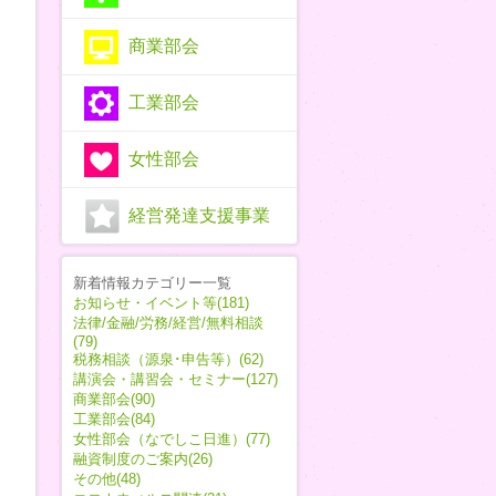
商業部会
工業部会
女性部会
経営発達支援事業
新着情報カテゴリー一覧
お知らせ・イベント等(181)
法律/金融/労務/経営/無料相談
(79)
税務相談（源泉･申告等）(62)
講演会・講習会・セミナー(127)
商業部会(90)
工業部会(84)
女性部会（なでしこ日進）(77)
融資制度のご案内(26)
その他(48)